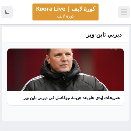
كورة لايف | Koora Live
كورة لايف
ديربي تاين-وير
تصريحات إيدي هاو بعد هزيمة نيوكاسل في ديربي تاين-وير