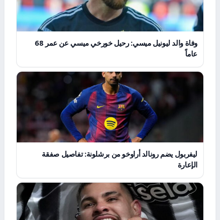
وفاة والد ليونيل ميسي: رحيل خورخي ميسي عن عمر 68
عاماً
ليفربول يضم رونالد أراوخو من برشلونة: تفاصيل صفقة
الإعارة