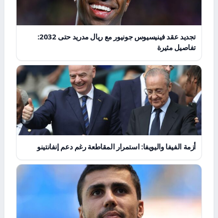
تجديد عقد فينيسيوس جونيور مع ريال مدريد حتى 2032:
تفاصيل مثيرة
أزمة الفيفا واليويفا: استمرار المقاطعة رغم دعم إنفانتينو