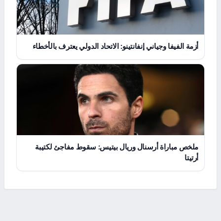
أزمة الفيفا وجياني إنفانتينو: الاتحاد الدولي يعترف بالأخطاء
ملخص مباراة أرسنال وريال بيتيس: سقوط مفاجئ لكتيبة
أرتيتا