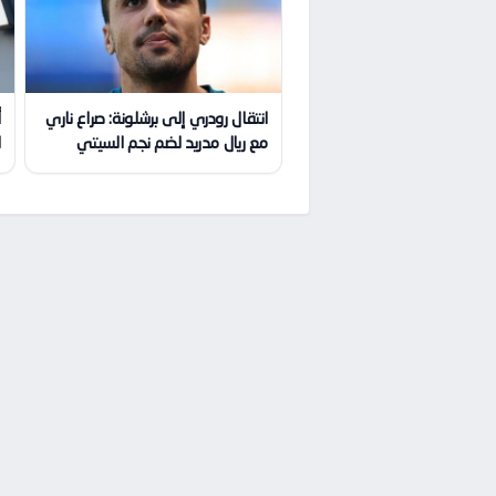
انتقال رودري إلى برشلونة: صراع ناري
أ
مع ريال مدريد لضم نجم السيتي
ا