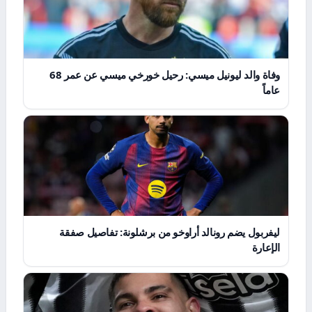
وفاة والد ليونيل ميسي: رحيل خورخي ميسي عن عمر 68
عاماً
ليفربول يضم رونالد أراوخو من برشلونة: تفاصيل صفقة
الإعارة