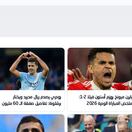
بايرن ميونخ يهزم أستون فيلا 2-1:
رودري يصدم ريال مدريد ويختار
لخص المباراة الودية 2026
برشلونة: تفاصيل صفقة الـ 60 مليون