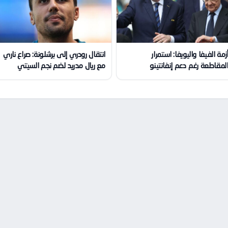
زمة الفيفا واليويفا: استمرار
انتقال رودري إلى برشلونة: صراع ناري
لمقاطعة رغم دعم إنفانتينو
مع ريال مدريد لضم نجم السيتي