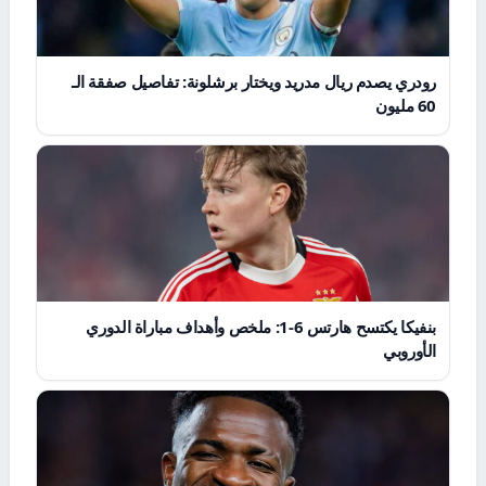
رودري يصدم ريال مدريد ويختار برشلونة: تفاصيل صفقة الـ
60 مليون
بنفيكا يكتسح هارتس 6-1: ملخص وأهداف مباراة الدوري
الأوروبي