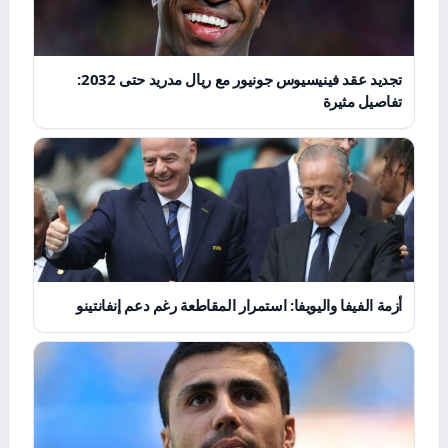
تجديد عقد فينيسيوس جونيور مع ريال مدريد حتى 2032:
تفاصيل مثيرة
أزمة الفيفا واليويفا: استمرار المقاطعة رغم دعم إنفانتينو