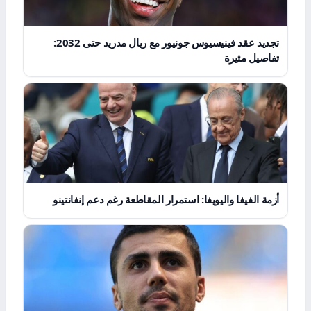
تجديد عقد فينيسيوس جونيور مع ريال مدريد حتى 2032:
تفاصيل مثيرة
أزمة الفيفا واليويفا: استمرار المقاطعة رغم دعم إنفانتينو