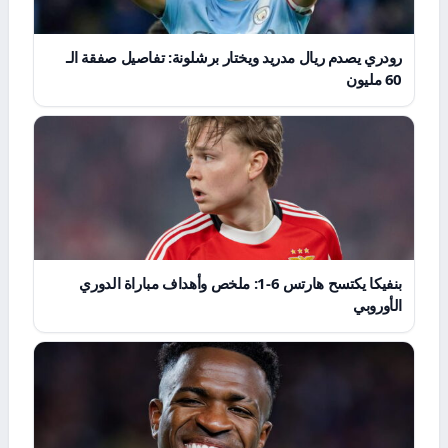
رودري يصدم ريال مدريد ويختار برشلونة: تفاصيل صفقة الـ
60 مليون
بنفيكا يكتسح هارتس 6-1: ملخص وأهداف مباراة الدوري
الأوروبي