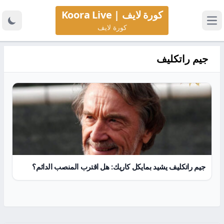
كورة لايف | Koora Live
كورة لايف
جيم راتكليف
جيم راتكليف يشيد بمايكل كاريك: هل اقترب المنصب الدائم؟