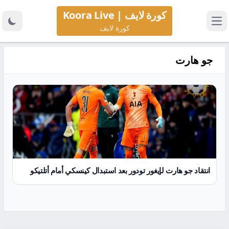
كورة لايف | Koora Live
كورة لايف
جو هارت
انتقاد جو هارت لإيغور تودور بعد استبدال كينسكي أمام أتلتيكو