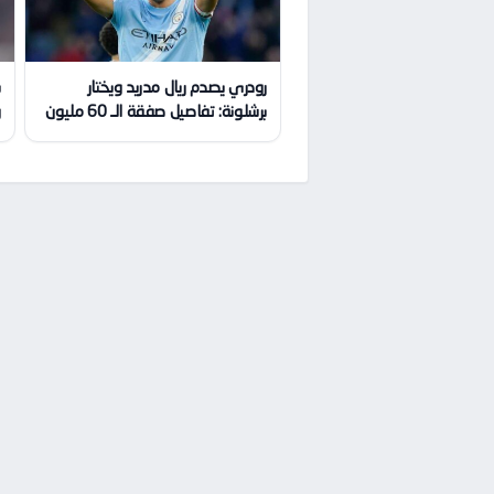
رودري يصدم ريال مدريد ويختار
برشلونة: تفاصيل صفقة الـ 60 مليون
و