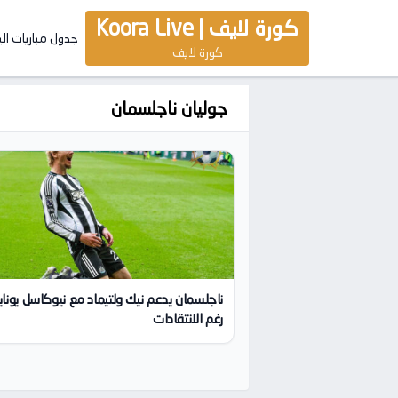
كورة لايف | Koora Live
جدول مباريات ال
كورة لايف
جوليان ناجلسمان
ناجلسمان يدعم نيك ولتيماد مع نيوكاسل يوناي
رغم الانتقادات