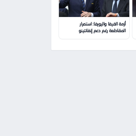
أزمة الفيفا واليويفا: استمرار
المقاطعة رغم دعم إنفانتينو