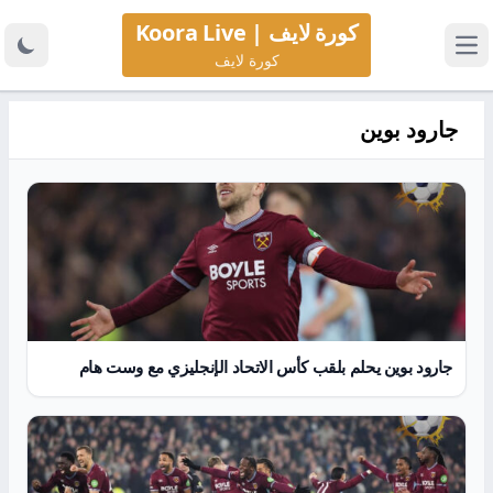
كورة لايف | Koora Live
كورة لايف
جارود بوين
جارود بوين يحلم بلقب كأس الاتحاد الإنجليزي مع وست هام