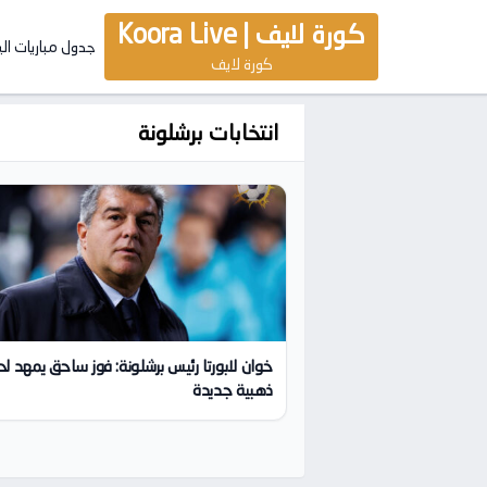
كورة لايف | Koora Live
جدول مباريات ال
كورة لايف
انتخابات برشلونة
خوان لابورتا رئيس برشلونة: فوز ساحق يمهد ل
ذهبية جديدة