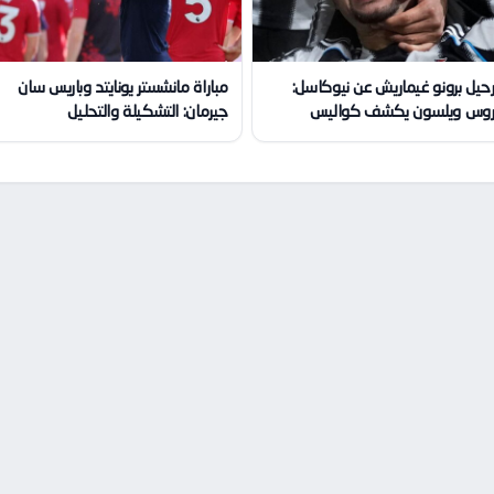
حيل برونو غيماريش عن نيوكاسل:
مباراة مانشستر يونايتد وباريس سان
وس ويلسون يكشف كواليس
جيرمان: التشكيلة والتحليل
لصفقة