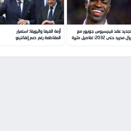
جديد عقد فينيسيوس جونيور مع
أزمة الفيفا واليويفا: استمرار
يال مدريد حتى 2032: تفاصيل مثيرة
المقاطعة رغم دعم إنفانتينو