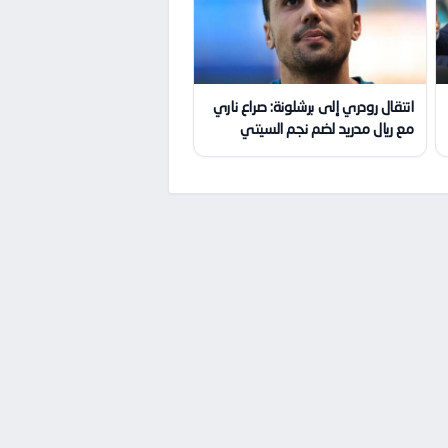
انتقال رودري إلى برشلونة: صراع ناري
مع ريال مدريد لضم نجم السيتي