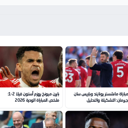
باراة مانشستر يونايتد وباريس سان
بايرن ميونخ يهزم أستون فيلا 2-1:
يرمان: التشكيلة والتحليل
ملخص المباراة الودية 2026