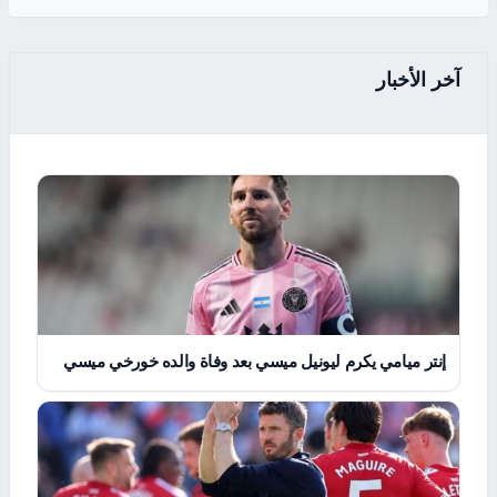
آخر الأخبار
إنتر ميامي يكرم ليونيل ميسي بعد وفاة والده خورخي ميسي