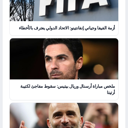
أزمة الفيفا وجياني إنفانتينو: الاتحاد الدولي يعترف بالأخطاء
ملخص مباراة أرسنال وريال بيتيس: سقوط مفاجئ لكتيبة
أرتيتا