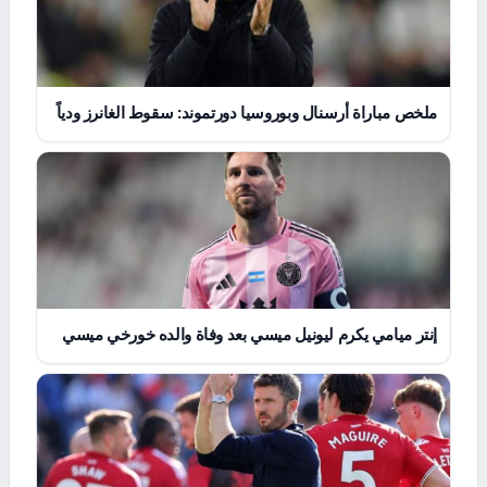
ملخص مباراة أرسنال وبوروسيا دورتموند: سقوط الغانرز ودياً
إنتر ميامي يكرم ليونيل ميسي بعد وفاة والده خورخي ميسي