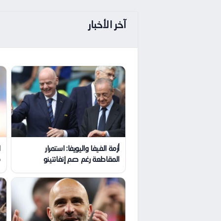
آخر الأخبار
أزمة الفيفا واليويفا: استمرار
ا
المقاطعة رغم دعم إنفانتينو
م