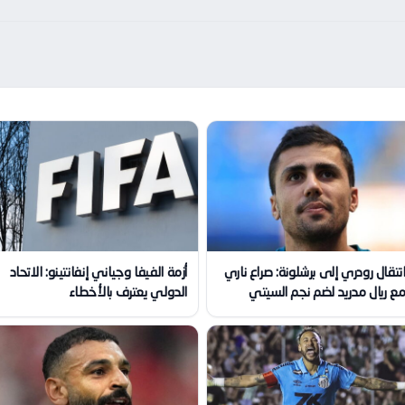
نتقال رودري إلى برشلونة: صراع ناري
أزمة الفيفا وجياني إنفانتينو: الاتحاد
ع ريال مدريد لضم نجم السيتي
الدولي يعترف بالأخطاء